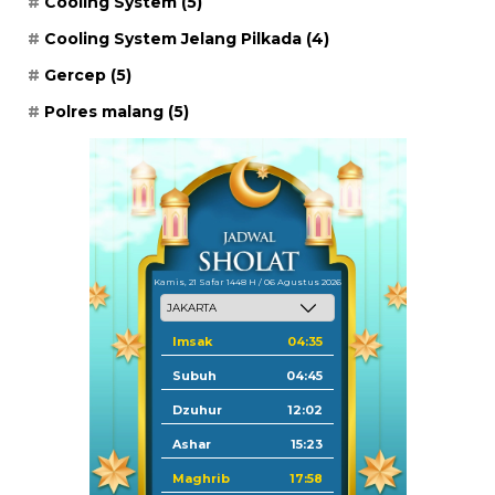
Cooling System
(5)
Cooling System Jelang Pilkada
(4)
Gercep
(5)
Polres malang
(5)
Kamis, 21 Safar 1448 H / 06 Agustus 2026
Imsak
04:35
Subuh
04:45
Dzuhur
12:02
Ashar
15:23
Maghrib
17:58