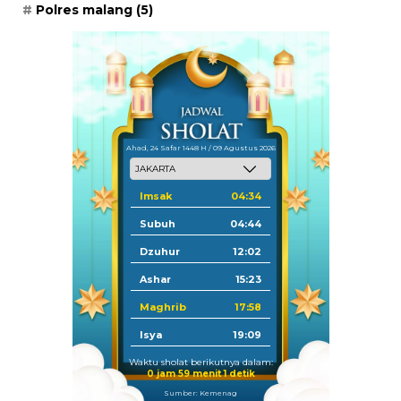
Polres malang
(5)
Ahad, 24 Safar 1448 H / 09 Agustus 2026
Imsak
04:34
Subuh
04:44
Dzuhur
12:02
Ashar
15:23
Maghrib
17:58
Isya
19:09
Waktu sholat berikutnya dalam:
0 jam 59 menit 0 detik
Sumber: Kemenag