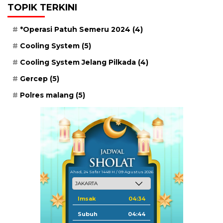
TOPIK TERKINI
*Operasi Patuh Semeru 2024
(4)
Cooling System
(5)
Cooling System Jelang Pilkada
(4)
Gercep
(5)
Polres malang
(5)
Ahad, 24 Safar 1448 H / 09 Agustus 2026
Imsak
04:34
Subuh
04:44