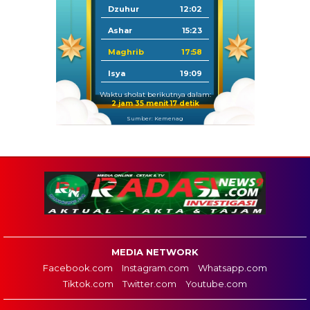
Dzuhur
12:02
Ashar
15:23
Maghrib
17:58
Isya
19:09
Waktu sholat berikutnya dalam:
2 jam 35 menit 16 detik
Sumber: Kemenag
MEDIA NETWORK
Facebook.com
Instagram.com
Whatsapp.com
Tiktok.com
Twitter.com
Youtube.com