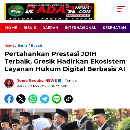
HOME
BISNIS
DAERAH
INTERNASIONAL
KESEHATAN
/
/
Home
Berita
Bupati
Pertahankan Prestasi JDIH
Terbaik, Gresik Hadirkan Ekosistem
Layanan Hukum Digital Berbasis AI
Romo Redaksi NEWS
- Penulis
Rabu, 20 Mei 2026
- 16:09 WIB