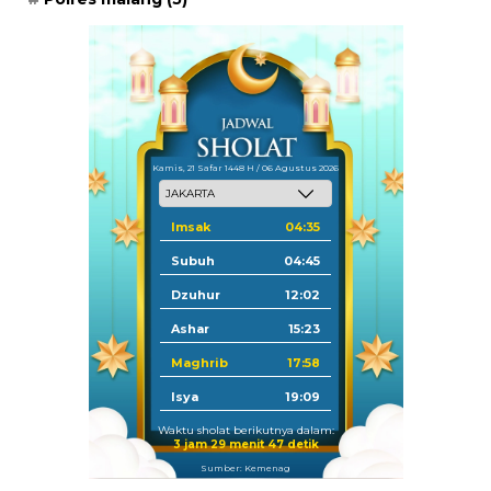
Kamis, 21 Safar 1448 H / 06 Agustus 2026
Imsak
04:35
Subuh
04:45
Dzuhur
12:02
Ashar
15:23
Maghrib
17:58
Isya
19:09
Waktu sholat berikutnya dalam:
3 jam 29 menit 46 detik
Sumber: Kemenag