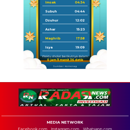
Imsak
04:34
Subuh
04:44
Dzuhur
12:02
Ashar
15:23
Maghrib
17:58
Isya
19:09
Waktu sholat berikutnya dalam:
0 jam 11 menit 35 detik
Sumber: Kemenag
MEDIA NETWORK
Facebook.com
Instagram.com
Whatsapp.com