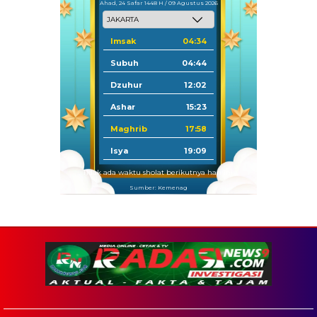
Ahad, 24 Safar 1448 H / 09 Agustus 2026
Imsak
04:34
Subuh
04:44
Dzuhur
12:02
Ashar
15:23
Maghrib
17:58
Isya
19:09
Tidak ada waktu sholat berikutnya hari ini.
Sumber: Kemenag