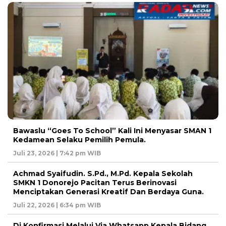
Bawaslu “Goes To School” Kali Ini Menyasar SMAN 1
Kedamean Selaku Pemilih Pemula.
Juli 23, 2026 | 7:42 pm WIB
Achmad Syaifudin. S.Pd., M.Pd. Kepala Sekolah
SMKN 1 Donorejo Pacitan Terus Berinovasi
Menciptakan Generasi Kreatif Dan Berdaya Guna.
Juli 22, 2026 | 6:34 pm WIB
Di Konfirmasi Melalui Via Whatsapp Kepala Bidang