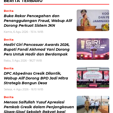
BERITA TERBARU
Berita
Buka Rakor Pencegahan dan
Penanggulangan Fraud, Wabup Alif
Dorong Perkuat Sistem JKN
Kamis, 6 Agu 2026 - 15:14 WIB
Berita
Hadiri Giri Pancasuar Awards 2026,
Bupati Fandi Akhmad Yani Dorong
Pers Untuk Hadir dan Berdampak
Rabu, 5 Agu 2026 - 18:27 WIB
Berita
DPC Abpednas Gresik Dilantik,
Wabup Alif Dorong BPD Jadi Mitra
Strategis Bangun Desa
Selasa, 4 Agu 2026 - 16:10 WIB
Berita
Mensos Saifullah Yusuf Apresiasi
Pemkab Gresik dalam Penjangkauan
Siswa-Siswi Sekolah Rakyat bagi