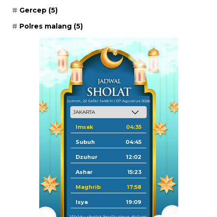
Gercep
(5)
Polres malang
(5)
Jum'at, 22 Safar 1448 H / 07 Agustus 2026
Imsak
04:35
Subuh
04:45
Dzuhur
12:02
Ashar
15:23
Maghrib
17:58
Isya
19:09
Waktu sholat berikutnya dalam: