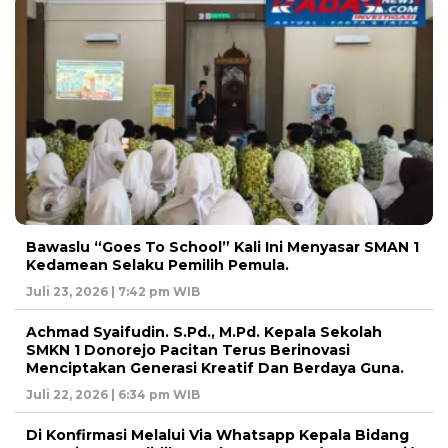
Bawaslu “Goes To School” Kali Ini Menyasar SMAN 1
Kedamean Selaku Pemilih Pemula.
Juli 23, 2026 | 7:42 pm WIB
Achmad Syaifudin. S.Pd., M.Pd. Kepala Sekolah
SMKN 1 Donorejo Pacitan Terus Berinovasi
Menciptakan Generasi Kreatif Dan Berdaya Guna.
Juli 22, 2026 | 6:34 pm WIB
Di Konfirmasi Melalui Via Whatsapp Kepala Bidang