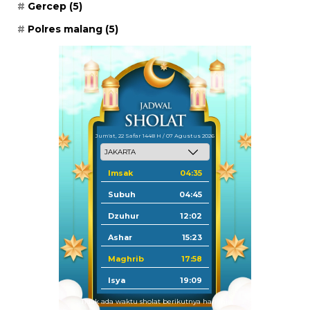
Gercep
(5)
Polres malang
(5)
Jum'at, 22 Safar 1448 H / 07 Agustus 2026
Imsak
04:35
Subuh
04:45
Dzuhur
12:02
Ashar
15:23
Maghrib
17:58
Isya
19:09
Tidak ada waktu sholat berikutnya hari ini.