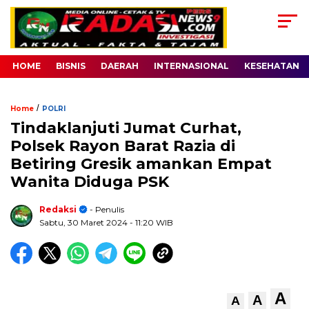
HOME
BISNIS
DAERAH
INTERNASIONAL
KESEHATAN
/
Home
POLRI
Tindaklanjuti Jumat Curhat,
Polsek Rayon Barat Razia di
Betiring Gresik amankan Empat
Wanita Diduga PSK
Redaksi
- Penulis
Sabtu, 30 Maret 2024
- 11:20 WIB
A
A
A