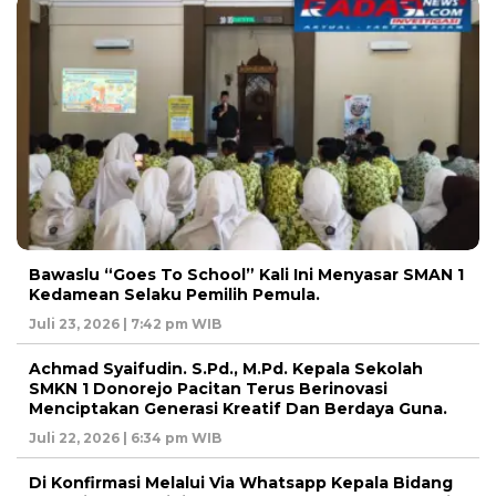
Bawaslu “Goes To School” Kali Ini Menyasar SMAN 1
Kedamean Selaku Pemilih Pemula.
Juli 23, 2026 | 7:42 pm WIB
Achmad Syaifudin. S.Pd., M.Pd. Kepala Sekolah
SMKN 1 Donorejo Pacitan Terus Berinovasi
Menciptakan Generasi Kreatif Dan Berdaya Guna.
Juli 22, 2026 | 6:34 pm WIB
Di Konfirmasi Melalui Via Whatsapp Kepala Bidang