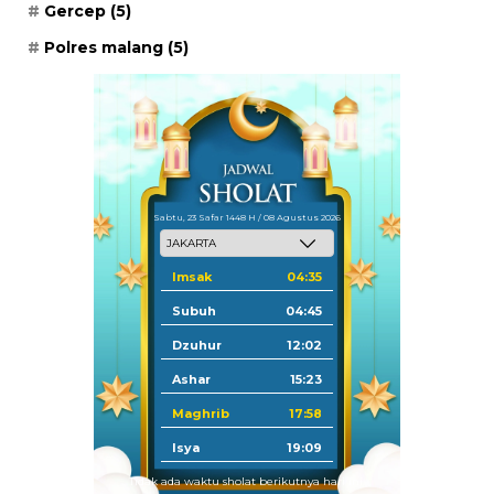
Gercep
(5)
Polres malang
(5)
Sabtu, 23 Safar 1448 H / 08 Agustus 2026
Imsak
04:35
Subuh
04:45
Dzuhur
12:02
Ashar
15:23
Maghrib
17:58
Isya
19:09
Tidak ada waktu sholat berikutnya hari ini.