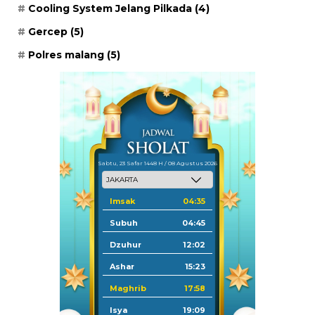
Cooling System Jelang Pilkada
(4)
Gercep
(5)
Polres malang
(5)
Sabtu, 23 Safar 1448 H / 08 Agustus 2026
Imsak
04:35
Subuh
04:45
Dzuhur
12:02
Ashar
15:23
Maghrib
17:58
Isya
19:09