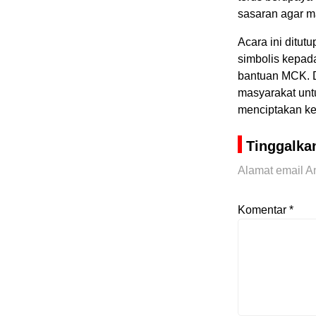
sasaran agar m
Acara ini ditu
simbolis kepad
bantuan MCK. D
masyarakat untu
menciptakan k
Tinggalka
Alamat email An
Komentar
*