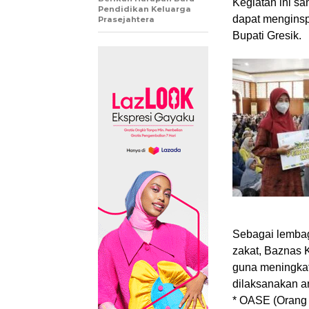
Kegiatan ini s
Pendidikan Keluarga
dapat menginsp
Prasejahtera
Bupati Gresik.
Sebagai lemba
zakat, Baznas K
guna meningkat
dilaksanakan an
* OASE (Orang 