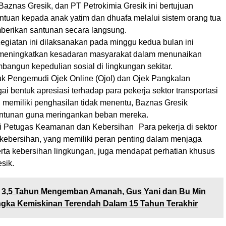
 Baznas Gresik, dan PT Petrokimia Gresik ini bertujuan
tuan kepada anak yatim dan dhuafa melalui sistem orang tua
erikan santunan secara langsung.
egiatan ini dilaksanakan pada minggu kedua bulan ini
 meningkatkan kesadaran masyarakat dalam menunaikan
bangun kepedulian sosial di lingkungan sekitar.
uk Pengemudi Ojek Online (Ojol) dan Ojek Pangkalan
 bentuk apresiasi terhadap para pekerja sektor transportasi
i memiliki penghasilan tidak menentu, Baznas Gresik
ntunan guna meringankan beban mereka.
i Petugas Keamanan dan Kebersihan Para pekerja di sektor
ebersihan, yang memiliki peran penting dalam menjaga
ta kebersihan lingkungan, juga mendapat perhatian khusus
sik.
3,5 Tahun Mengemban Amanah, Gus Yani dan Bu Min
ngka Kemiskinan Terendah Dalam 15 Tahun Terakhir