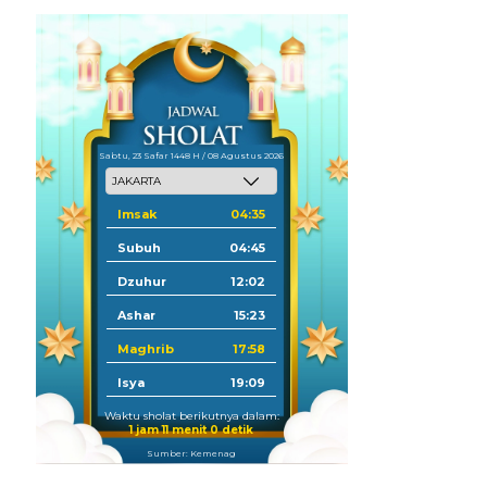
Sabtu, 23 Safar 1448 H / 08 Agustus 2026
Imsak
04:35
Subuh
04:45
Dzuhur
12:02
Ashar
15:23
Maghrib
17:58
Isya
19:09
Waktu sholat berikutnya dalam:
1 jam 10 menit 59 detik
Sumber: Kemenag