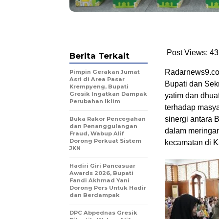
Post Views: 43
Berita Terkait
Radarnews9.com
Pimpin Gerakan Jumat
Asri di Area Pasar
Bupati dan Sek
Krempyeng, Bupati
Gresik Ingatkan Dampak
yatim dan dhuaf
Perubahan Iklim
terhadap masya
sinergi antara
Buka Rakor Pencegahan
dan Penanggulangan
dalam meringan
Fraud, Wabup Alif
Dorong Perkuat Sistem
kecamatan di K
JKN
Hadiri Giri Pancasuar
Awards 2026, Bupati
Fandi Akhmad Yani
Dorong Pers Untuk Hadir
dan Berdampak
DPC Abpednas Gresik