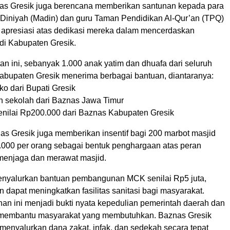
s Gresik juga berencana memberikan santunan kepada para
Diniyah (Madin) dan guru Taman Pendidikan Al-Qur’an (TPQ)
 apresiasi atas dedikasi mereka dalam mencerdaskan
di Kabupaten Gresik.
n ini, sebanyak 1.000 anak yatim dan dhuafa dari seluruh
abupaten Gresik menerima berbagai bantuan, diantaranya:
o dari Bupati Gresik
n sekolah dari Baznas Jawa Timur
senilai Rp200.000 dari Baznas Kabupaten Gresik
nas Gresik juga memberikan insentif bagi 200 marbot masjid
000 per orang sebagai bentuk penghargaan atas peran
menjaga dan merawat masjid.
nyalurkan bantuan pembangunan MCK senilai Rp5 juta,
 dapat meningkatkan fasilitas sanitasi bagi masyarakat.
nan ini menjadi bukti nyata kepedulian pemerintah daerah dan
membantu masyarakat yang membutuhkan. Baznas Gresik
menyalurkan dana zakat, infak, dan sedekah secara tepat