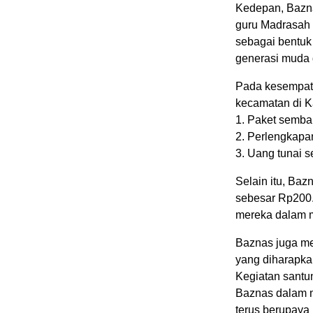
Kedepan, Bazna
guru Madrasah 
sebagai bentuk
generasi muda 
Pada kesempata
kecamatan di K
1. Paket sembak
2. Perlengkapa
3. Uang tunai 
Selain itu, Baz
sebesar Rp200.
mereka dalam 
Baznas juga me
yang diharapkan
Kegiatan santu
Baznas dalam 
terus berupaya 