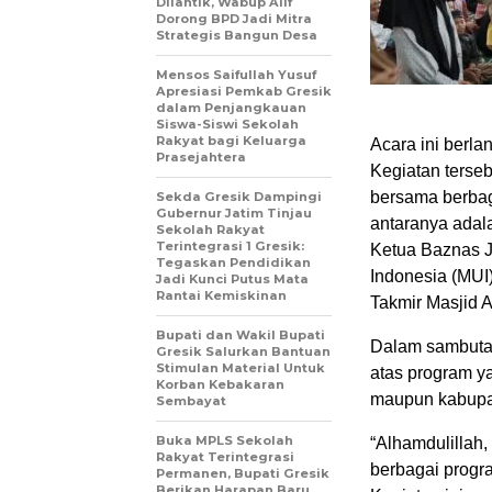
Dilantik, Wabup Alif
Dorong BPD Jadi Mitra
Strategis Bangun Desa
Mensos Saifullah Yusuf
Apresiasi Pemkab Gresik
dalam Penjangkauan
Siswa-Siswi Sekolah
Rakyat bagi Keluarga
Acara ini berla
Prasejahtera
Kegiatan terseb
bersama berbag
Sekda Gresik Dampingi
Gubernur Jatim Tinjau
antaranya adal
Sekolah Rakyat
Terintegrasi 1 Gresik:
Ketua Baznas J
Tegaskan Pendidikan
Indonesia (MUI
Jadi Kunci Putus Mata
Rantai Kemiskinan
Takmir Masjid 
Bupati dan Wakil Bupati
Dalam sambutan
Gresik Salurkan Bantuan
Stimulan Material Untuk
atas program ya
Korban Kebakaran
maupun kabupa
Sembayat
Buka MPLS Sekolah
“Alhamdulillah,
Rakyat Terintegrasi
berbagai progr
Permanen, Bupati Gresik
Berikan Harapan Baru