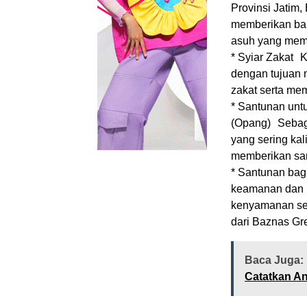
Provinsi Jatim,
memberikan ban
asuh yang memb
* Syiar Zakat K
dengan tujuan
zakat serta mem
* Santunan unt
(Opang) Sebagai
yang sering kal
memberikan sa
* Santunan bag
keamanan dan k
kenyamanan ser
dari Baznas Gre
Baca Juga:
Catatkan A