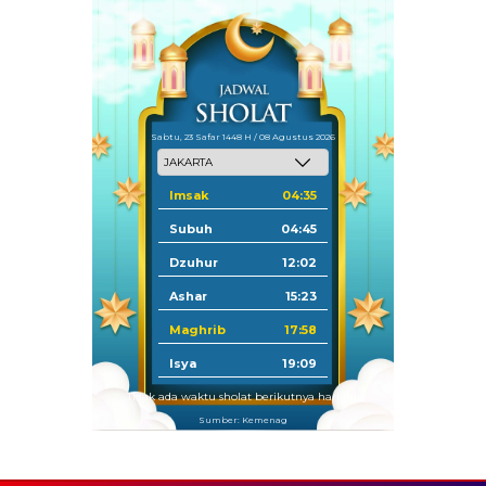
Sabtu, 23 Safar 1448 H / 08 Agustus 2026
Imsak
04:35
Subuh
04:45
Dzuhur
12:02
Ashar
15:23
Maghrib
17:58
Isya
19:09
Tidak ada waktu sholat berikutnya hari ini.
Sumber: Kemenag