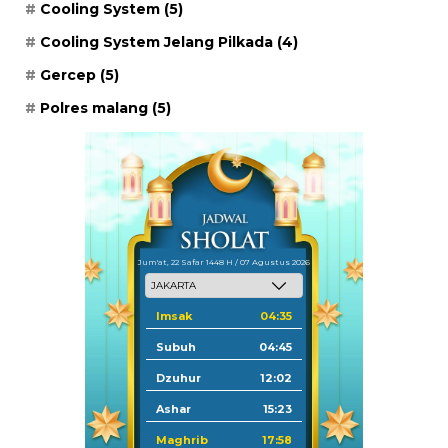
Cooling System
(5)
Cooling System Jelang Pilkada
(4)
Gercep
(5)
Polres malang
(5)
Jum'at, 22 Safar 1448 H / 07 Agustus 2026
Imsak
04:35
Subuh
04:45
Dzuhur
12:02
Ashar
15:23
Maghrib
17:58