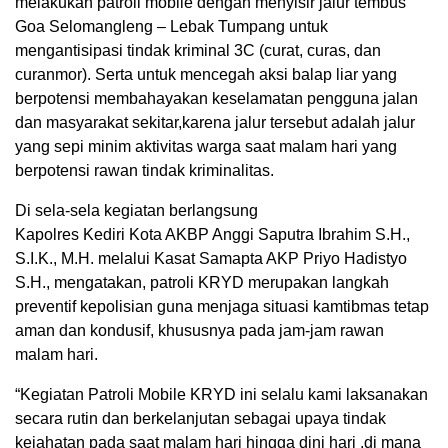
melakukan patroli mobile dengan menyisir jalur tembus
Goa Selomangleng – Lebak Tumpang untuk
mengantisipasi tindak kriminal 3C (curat, curas, dan
curanmor). Serta untuk mencegah aksi balap liar yang
berpotensi membahayakan keselamatan pengguna jalan
dan masyarakat sekitar,karena jalur tersebut adalah jalur
yang sepi minim aktivitas warga saat malam hari yang
berpotensi rawan tindak kriminalitas.
Di sela-sela kegiatan berlangsung
Kapolres Kediri Kota AKBP Anggi Saputra Ibrahim S.H.,
S.I.K., M.H. melalui Kasat Samapta AKP Priyo Hadistyo
S.H., mengatakan, patroli KRYD merupakan langkah
preventif kepolisian guna menjaga situasi kamtibmas tetap
aman dan kondusif, khususnya pada jam-jam rawan
malam hari.
“Kegiatan Patroli Mobile KRYD ini selalu kami laksanakan
secara rutin dan berkelanjutan sebagai upaya tindak
kejahatan pada saat malam hari hingga dini hari ,di mana