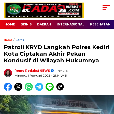
HOME
BISNIS
DAERAH
INTERNASIONAL
KESEHATAN
/
Home
Berita
Patroli KRYD Langkah Polres Kediri
Kota Ciptakan Akhir Pekan
Kondusif di Wilayah Hukumnya
Romo Redaksi NEWS
- Penulis
Minggu, 1 Februari 2026
- 21:14 WIB