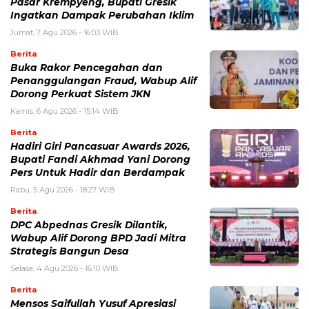
Pasar Krempyeng, Bupati Gresik
Ingatkan Dampak Perubahan Iklim
Jumat, 7 Agu 2026 - 16:03 WIB
Berita
Buka Rakor Pencegahan dan
Penanggulangan Fraud, Wabup Alif
Dorong Perkuat Sistem JKN
Kamis, 6 Agu 2026 - 15:14 WIB
Berita
Hadiri Giri Pancasuar Awards 2026,
Bupati Fandi Akhmad Yani Dorong
Pers Untuk Hadir dan Berdampak
Rabu, 5 Agu 2026 - 18:27 WIB
Berita
DPC Abpednas Gresik Dilantik,
Wabup Alif Dorong BPD Jadi Mitra
Strategis Bangun Desa
Selasa, 4 Agu 2026 - 16:10 WIB
Berita
Mensos Saifullah Yusuf Apresiasi