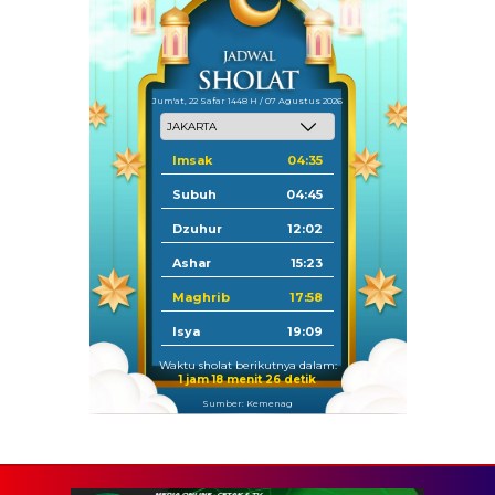
Jum'at, 22 Safar 1448 H / 07 Agustus 2026
Imsak
04:35
Subuh
04:45
Dzuhur
12:02
Ashar
15:23
Maghrib
17:58
Isya
19:09
Waktu sholat berikutnya dalam:
1 jam 18 menit 25 detik
Sumber: Kemenag