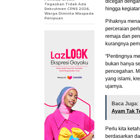
dicegah dengan 
Tegaskan Tidak Ada
hingga kegiata
Rekrutmen CPNS 2026,
Warga Diminta Waspada
Penipuan
Pihaknya mena
perceraian per
remaja dan per
kurangnya pema
“Pentingnya me
bukan hanya se
pencegahan. Ma
yang islami, kre
ujarnya.
Baca Juga:
Ayam Tak T
Perlu kita ketah
berdasarkan da