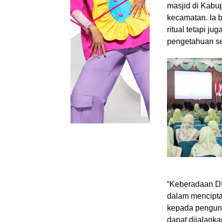
masjid di Kabu
kecamatan. Ia 
ritual tetapi 
pengetahuan s
“Keberadaan DM
dalam mencipta
kepada penguru
dapat dijalank