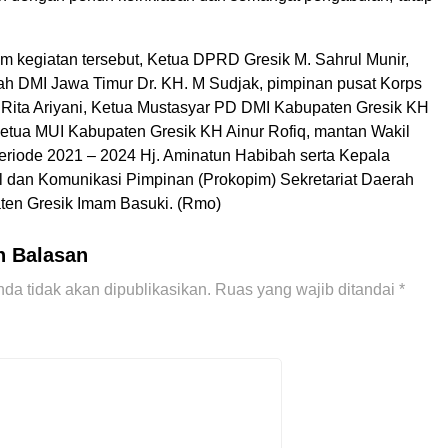
am kegiatan tersebut, Ketua DPRD Gresik M. Sahrul Munir,
ah DMI Jawa Timur Dr. KH. M Sudjak, pimpinan pusat Korps
 Rita Ariyani, Ketua Mustasyar PD DMI Kabupaten Gresik KH
Ketua MUI Kabupaten Gresik KH Ainur Rofiq, mantan Wakil
periode 2021 – 2024 Hj. Aminatun Habibah serta Kepala
l dan Komunikasi Pimpinan (Prokopim) Sekretariat Daerah
ten Gresik Imam Basuki. (Rmo)
n Balasan
da tidak akan dipublikasikan.
Ruas yang wajib ditandai
*