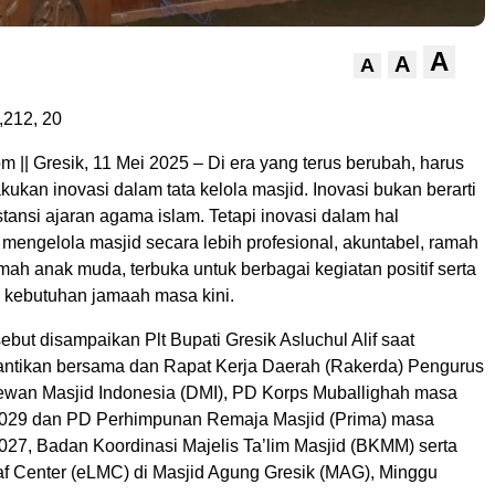
A
A
A
,212,
20
|| Gresik, 11 Mei 2025 – Di era yang terus berubah, harus
kukan inovasi dalam tata kelola masjid. Inovasi bukan berarti
ansi ajaran agama islam. Tetapi inovasi dalam hal
mengelola masjid secara lebih profesional, akuntabel, ramah
ah anak muda, terbuka untuk berbagai kegiatan positif serta
 kebutuhan jamaah masa kini.
ebut disampaikan Plt Bupati Gresik Asluchul Alif saat
antikan bersama dan Rapat Kerja Daerah (Rakerda) Pengurus
wan Masjid Indonesia (DMI), PD Korps Muballighah masa
2029 dan PD Perhimpunan Remaja Masjid (Prima) masa
027, Badan Koordinasi Majelis Ta’lim Masjid (BKMM) serta
 Center (eLMC) di Masjid Agung Gresik (MAG), Minggu