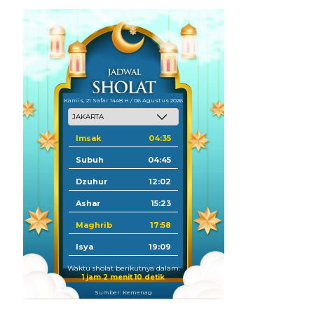
Kamis, 21 Safar 1448 H / 06 Agustus 2026
Imsak
04:35
Subuh
04:45
Dzuhur
12:02
Ashar
15:23
Maghrib
17:58
Isya
19:09
Waktu sholat berikutnya dalam:
1 jam 2 menit 9 detik
Sumber: Kemenag