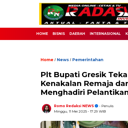
HOME
BISNIS
DAERAH
INTERNASIONAL
K
Home
News
Pemerintahan
/
/
Plt Bupati Gresik Te
Kenakalan Remaja dan
Menghadiri Pelantika
Romo Redaksi NEWS
- Penulis
Minggu, 11 Mei 2025
- 17:29 WIB