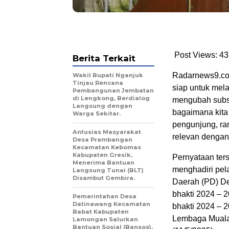
Post Views: 43
Berita Terkait
Radarnews9.com 
Wakil Bupati Nganjuk
Tinjau Rencana
siap untuk mela
Pembangunan Jembatan
di Lengkong, Berdialog
mengubah subst
Langsung dengan
bagaimana kita 
Warga Sekitar.
pengunjung, ram
Antusias Masyarakat
relevan dengan
Desa Prambangan
Kecamatan Kebomas
Kabupaten Gresik,
Pernyataan ters
Menerima Bantuan
menghadiri pel
Langsung Tunai (BLT)
Disambut Gembira.
Daerah (PD) De
bhakti 2024 – 
Pemerintahan Desa
Datinawang Kecamatan
bhakti 2024 – 2
Babat Kabupaten
Lembaga Mualaf
Lamongan Salurkan
Bantuan Sosial (Bansos),