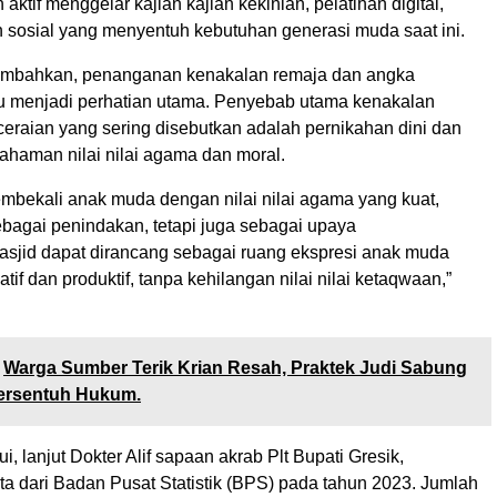
aktif menggelar kajian kajian kekinian, pelatihan digital,
n sosial yang menyentuh kebutuhan generasi muda saat ini.
mbahkan, penanganan kenakalan remaja dan angka
lu menjadi perhatian utama. Penyebab utama kenakalan
ceraian yang sering disebutkan adalah pernikahan dini dan
haman nilai nilai agama dan moral.
mbekali anak muda dengan nilai nilai agama yang kuat,
bagai penindakan, tetapi juga sebagai upaya
sjid dapat dirancang sebagai ruang ekspresi anak muda
atif dan produktif, tanpa kehilangan nilai nilai ketaqwaan,”
Warga Sumber Terik Krian Resah, Praktek Judi Sabung
ersentuh Hukum.
ui, lanjut Dokter Alif sapaan akrab Plt Bupati Gresik,
ta dari Badan Pusat Statistik (BPS) pada tahun 2023. Jumlah