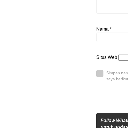
Nama
*
Situs Web
Simpan nama
saya beriku
Follow Wha
untuk update