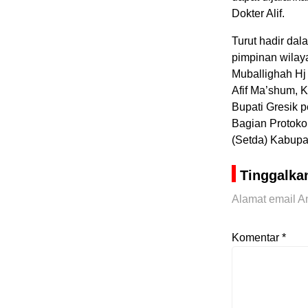
Dokter Alif.
Turut hadir dal
pimpinan wilay
Muballighah Hj
Afif Ma’shum, 
Bupati Gresik 
Bagian Protoko
(Setda) Kabupa
Tinggalka
Alamat email An
Komentar
*