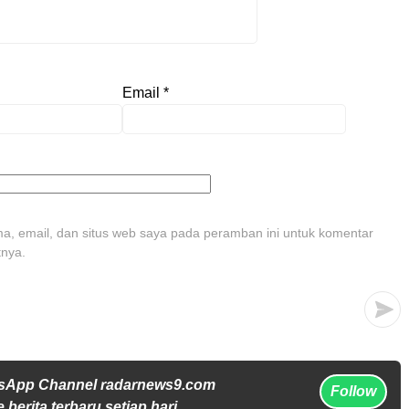
Email
*
, email, dan situs web saya pada peramban ini untuk komentar
tnya.
tsApp Channel radarnews9.com
Follow
 berita terbaru setiap hari