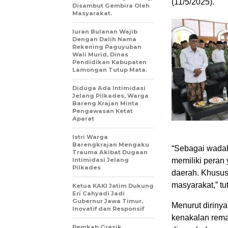
(11/5/2025).
Disambut Gembira Oleh
Masyarakat.
Iuran Bulanan Wajib
Dengan Dalih Nama
Rekening Paguyuban
Wali Murid, Dinas
Pendidikan Kabupaten
Lamongan Tutup Mata.
Diduga Ada Intimidasi
Jelang Pilkades, Warga
Bareng Krajan Minta
Pengawasan Ketat
Aparat
Istri Warga
Barengkrajan Mengaku
“Sebagai wada
Trauma Akibat Dugaan
Intimidasi Jelang
memiliki peran
Pilkades
daerah. Khusus
masyarakat,” tu
Ketua KAKI Jatim Dukung
Eri Cahyadi Jadi
Gubernur Jawa Timur,
Menurut diriny
Inovatif dan Responsif
kenakalan remaj
Pemkab Gresik