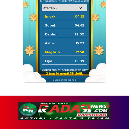
Jum'at, 22 Safar 1448 H / 07 Agustus 2026
Imsak
04:35
Subuh
04:45
Dzuhur
12:02
Ashar
15:23
Maghrib
17:58
Isya
19:09
Waktu sholat berikutnya dalam:
2 jam 14 menit 57 detik
Sumber: Kemenag