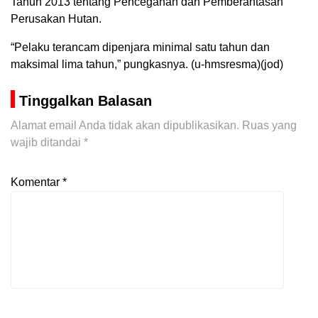
Tahun 2013 tentang Pencegahan dan Pemberantasan
Perusakan Hutan.
“Pelaku terancam dipenjara minimal satu tahun dan
maksimal lima tahun,” pungkasnya. (u-hmsresma)(jod)
Tinggalkan Balasan
Alamat email Anda tidak akan dipublikasikan.
Ruas yang
wajib ditandai
*
Komentar
*