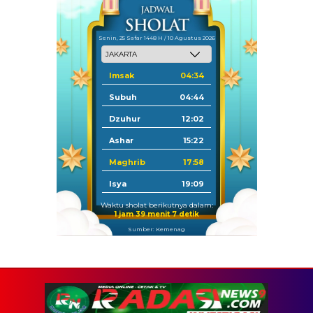
Senin, 25 Safar 1448 H / 10 Agustus 2026
Imsak
04:34
Subuh
04:44
Dzuhur
12:02
Ashar
15:22
Maghrib
17:58
Isya
19:09
Waktu sholat berikutnya dalam:
1 jam 39 menit 7 detik
Sumber: Kemenag